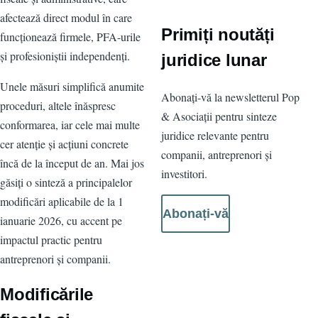
afectează direct modul în care
Primiți noutăți
funcționează firmele, PFA-urile
și profesioniștii independenți.
juridice lunar
Unele măsuri simplifică anumite
Abonați-vă la newsletterul Pop
proceduri, altele înăspresc
& Asociații pentru sinteze
conformarea, iar cele mai multe
juridice relevante pentru
cer atenție și acțiuni concrete
companii, antreprenori și
încă de la început de an. Mai jos
investitori.
găsiți o sinteză a principalelor
modificări aplicabile de la 1
Abonați-vă
ianuarie 2026, cu accent pe
impactul practic pentru
antreprenori și companii.
Modificările