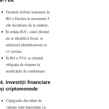
e-TVA
Facturile trebuie transmise în
RO e-Factura în maximum 5
zile lucrătoare de la emitere.
În relația B2C, când clientul
nu se identifică fiscal, se
utilizează identificatorul cu
13 zerouri.
În RO e-TVA se elimină
obligația de răspuns la
notificările de conformare.
4. Investiții financiare
și criptomonede
Câștigurile din titluri de
valoare sunt impozitate cu