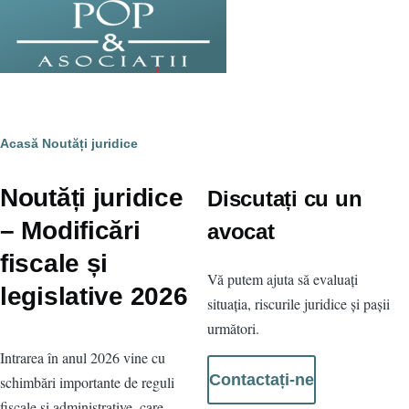
Sari la conținutul principal
Breadcrumb
Acasă
Noutăți juridice
Noutăți juridice
Discutați cu un
– Modificări
avocat
fiscale și
Vă putem ajuta să evaluați
legislative 2026
situația, riscurile juridice și pașii
următori.
Intrarea în anul 2026 vine cu
Contactați-ne
schimbări importante de reguli
fiscale și administrative, care