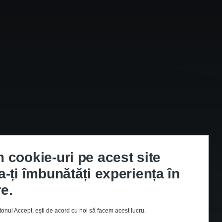
 cookie-uri pe acest site
a-ți îmbunătăți experiența în
e.
onul Accept, ești de acord cu noi să facem acest lucru.