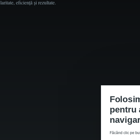
ritate, eficiență și rezultate.
Folosim
pentru 
navigar
Făcând clic pe but