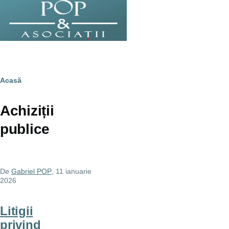
Sari la conținutul principal
Breadcrumb
Acasă
Achiziții
publice
De
Gabriel POP
, 11 ianuarie
2026
Litigii
privind