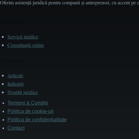
Oferim asistență juridică pentru companii și antreprenori, cu accent pe cla
Servicii
Servicii juridice
Consultanță online
Resurse
Articole
Industrii
Noutăți juridice
Termeni & Condiții
Subsol
Politica de cookie-uri
Politica de confidențialitate
Contact