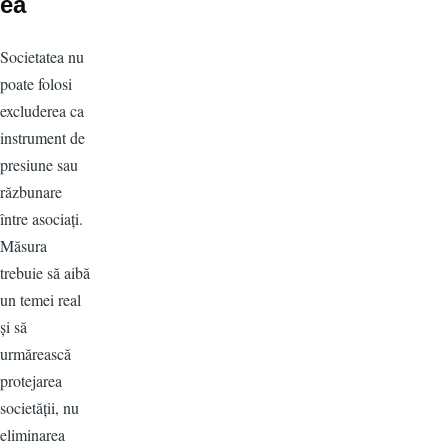
ea
Societatea nu
poate folosi
excluderea ca
instrument de
presiune sau
răzbunare
între asociați.
Măsura
trebuie să aibă
un temei real
și să
urmărească
protejarea
societății, nu
eliminarea