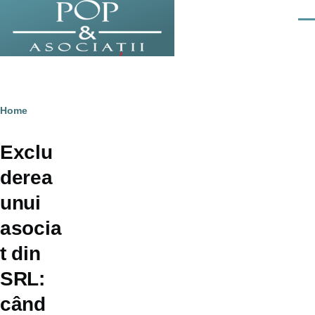
Skip to main content
Men
Breadcrumb
Home
Exclu
derea
unui
asocia
t din
SRL:
când