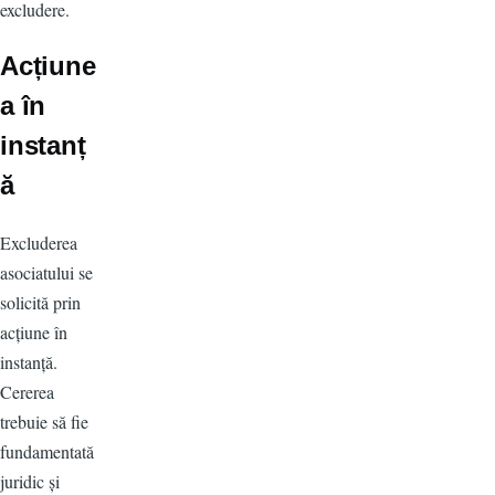
excludere.
Acțiune
a în
instanț
ă
Excluderea
asociatului se
solicită prin
acțiune în
instanță.
Cererea
trebuie să fie
fundamentată
juridic și