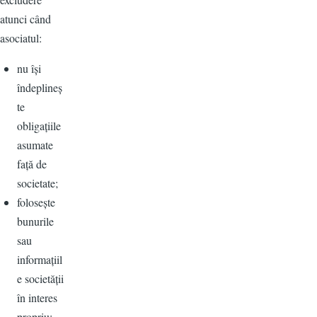
atunci când
asociatul:
nu își
îndeplineș
te
obligațiile
asumate
față de
societate;
folosește
bunurile
sau
informațiil
e societății
în interes
propriu;