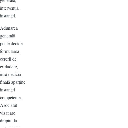
generală,
intervenția
instanței.
Adunarea
generală
poate decide
formularea
cererii de
excludere,
însă decizia
finală aparține
instanței
competente.
Asociatul
vizat are
dreptul la