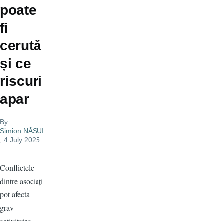
poate
fi
cerută
și ce
riscuri
apar
By
Simion NĂSUI
, 4 July 2025
Conflictele
dintre asociați
pot afecta
grav
activitatea