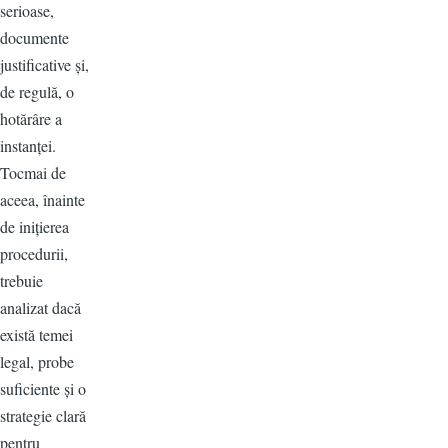
serioase,
documente
justificative și,
de regulă, o
hotărâre a
instanței.
Tocmai de
aceea, înainte
de inițierea
procedurii,
trebuie
analizat dacă
există temei
legal, probe
suficiente și o
strategie clară
pentru