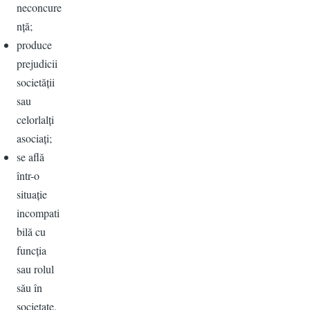
neconcure
nță;
produce
prejudicii
societății
sau
celorlalți
asociați;
se află
într-o
situație
incompati
bilă cu
funcția
sau rolul
său în
societate.