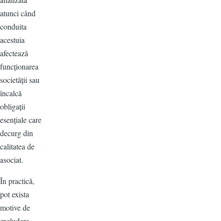
atunci când
conduita
acestuia
afectează
funcționarea
societății sau
încalcă
obligații
esențiale care
decurg din
calitatea de
asociat.
În practică,
pot exista
motive de
excludere