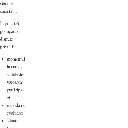
situației
societății.
În practică,
pot apărea
dispute
privind:
momentul
la care se
stabilește
valoarea
participați
ei;
metoda de
evaluare;
situația