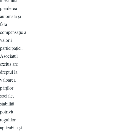
înseamnă
pierderea
automată și
fără
compensație a
valorii
participației.
Asociatul
exclus are
dreptul la
valoarea
părților
sociale,
stabilită
potrivit
regulilor
aplicabile și