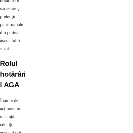
hotărârilor
societare și
pretenții
patrimoniale
din partea
asociatului
vizat.
Rolul
hotărâri
i AGA
Înainte de
acțiunea în
instanță,
ceilalți
asociați pot