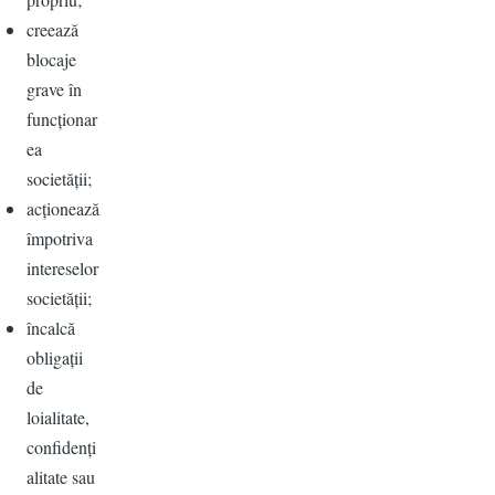
creează
blocaje
grave în
funcționar
ea
societății;
acționează
împotriva
intereselor
societății;
încalcă
obligații
de
loialitate,
confidenți
alitate sau