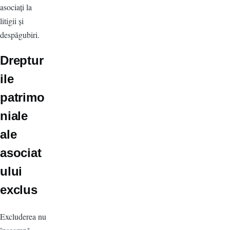
asociați la
litigii și
despăgubiri.
Dreptur
ile
patrimo
niale
ale
asociat
ului
exclus
Excluderea nu